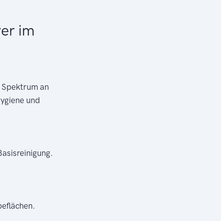
er im
es Spektrum an
Hygiene und
Basisreinigung.
beflächen.