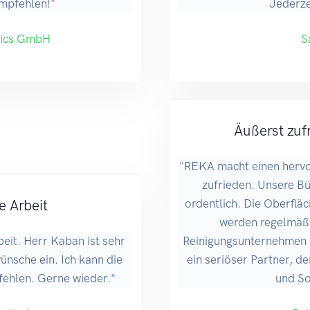
pfehlen!"
Jederze
tics GmbH
S
Äußerst zufr
"REKA macht einen hervo
zufrieden. Unsere B
e Arbeit
ordentlich. Die Oberflä
werden regelmäßig
eit. Herr Kaban ist sehr
Reinigungsunternehmen u
nsche ein. Ich kann die
ein seriöser Partner, de
fehlen. Gerne wieder."
und So