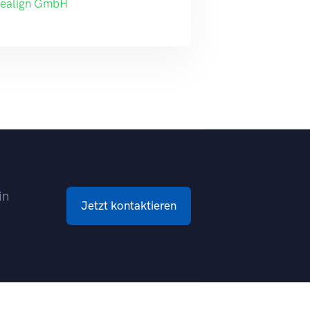
tealign GmbH
in
Jetzt kontaktieren