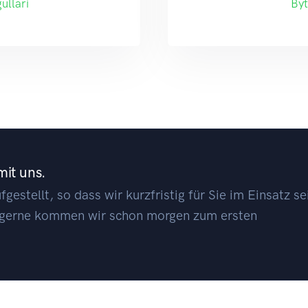
ullari
By
mit uns.
gestellt, so dass wir kurzfristig für Sie im Einsatz se
, gerne kommen wir schon morgen zum ersten