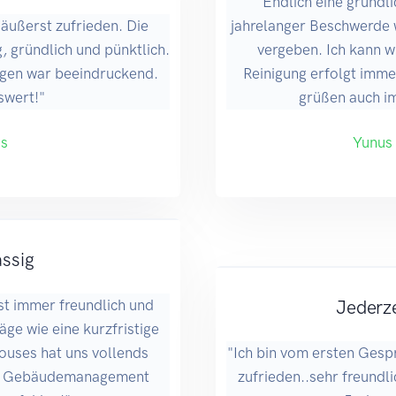
"Endlich eine gründl
 äußerst zufrieden. Die
jahrelanger Beschwerde 
g, gründlich und pünktlich.
vergeben. Ich kann wi
ngen war beeindruckend.
Reinigung erfolgt immer
swert!"
grüßen auch i
is
Yunus
ässig
st immer freundlich und
Jederze
äge wie eine kurzfristige
uses hat uns vollends
"Ich bin vom ersten Gesp
ka Gebäudemanagement
zufrieden..sehr freundli